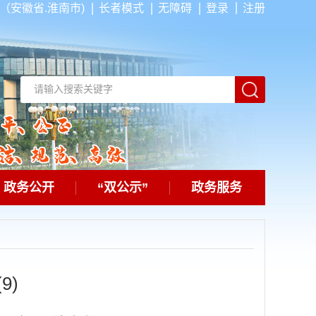
（安徽省.淮南市)
长者模式
无障碍
登录
注册
政务公开
“双公示”
政务服务
9)