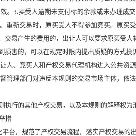
无效。
3.
买受人逾期未支付标的余款或未办理成交
。重新交易时，原买受人不得参加竞买。原买受
、交易产生的费用的，出让人可以要求原买受人
到损害的，
可以在规定时限内
提出质疑
的方式投
出让人
、
竞买人
和
产权交易代理机构进入公共资
监督管理部门对违反本规则的交易市场主体，依
则执行
的
其他产权交易
，以及
本规则
的
解释
权为
举措
化平台
，
规范了产权交易流程，
落实产权交易的