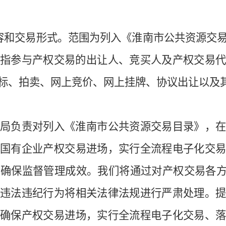
容
和交易形式
。范围
为
列入《淮南市公共资源交
为
指参与产权交易的出让人、竞买人及产权交易
标、拍卖、网上竞价、网上挂牌、协议出让以及
理局
负责
对列入《淮南市公共资源交易目录》，
市国有企业产权交易
进场
，
实行全流程电子化交
，
确保监督管理成效。我们将通过对
产权交易
各
现违法违纪行为将
相关
法律法规进行严肃处理。
，确保产权交易
进场
，
实行全流程电子化交易
、