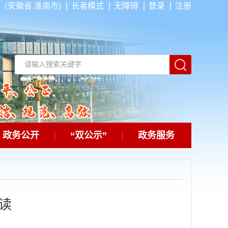
（安徽省.淮南市)
长者模式
无障碍
登录
注册
政务公开
“双公示”
政务服务
读