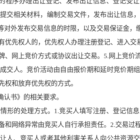
的程序
办理
出让登记、发布出让信息、登记受让
并提交
相关
材料
，
编制交易文件，发布出让信息
等对外发布交易信息
的时限
，
以及
交易保证金，
有优先权人的，优先权人办理注册登记
、
进入交
牌、网上竞价方式
或
协议出让交易
。
5.
网上竞价
成交人。竞价活动由自由报价期和延时竞价期组
先权
和
放弃优先权
的方式
。
确认书》
的相关要求。
殊情形
的处理方式。
1.
竞买人填写注册、登记信息
备和网络异常由竞买人自行承担责任。
2.交易过
出让人、竞买人或者其他利害关系人向公共资源