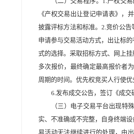
（二）
交易程序
。
1.
产权交易
《产权交易出让登记申请表》，
披露评标方法和标准。
2.
竞价公告
申请参与交易活动方式
，
出让标的
式
的选择。
采取招标方式
、
网上挂
多次报价，最终确定最高报价者为
周期
的时间
。优先权竞买人行使优
6.
发布成交公告，签订《成交
（三）电子交易平台出现
特
实、不准确或不完整
，
自身终端设
易活动无法继续进行的
处理
，
由